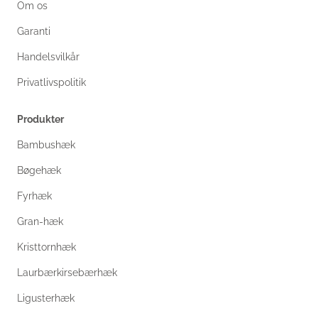
Om os
Garanti
Handelsvilkår
Privatlivspolitik
Produkter
Bambushæk
Bøgehæk
Fyrhæk
Gran-hæk
Kristtornhæk
Laurbærkirsebærhæk
Ligusterhæk