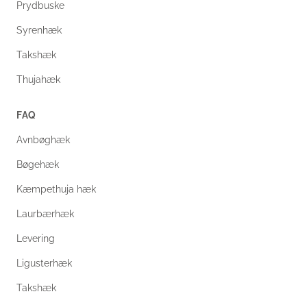
Prydbuske
Syrenhæk
Takshæk
Thujahæk
FAQ
Avnbøghæk
Bøgehæk
Kæmpethuja hæk
Laurbærhæk
Levering
Ligusterhæk
Takshæk