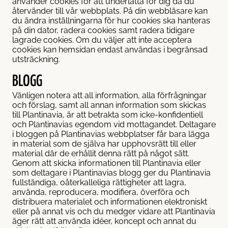
använder cookies för att underlätta för dig då du
dre hækplanter
återvänder till vår webbplats. På din webbläsare kan
du ändra inställningarna för hur cookies ska hanteras
på din dator, radera cookies samt radera tidigare
lagrade cookies. Om du väljer att inte acceptera
cookies kan hemsidan endast användas i begränsad
utsträckning.
BLOGG
Vänligen notera att all information, alla förfrågningar
och förslag, samt all annan information som skickas
till Plantinavia, är att betrakta som icke-konfidentiell
och Plantinavias egendom vid mottagandet. Deltagare
i bloggen på Plantinavias webbplatser får bara lägga
in material som de själva har upphovsrätt till eller
material där de erhållit denna rätt på något sätt.
Genom att skicka informationen till Plantinavia eller
som deltagare i Plantinavias blogg ger du Plantinavia
fullständiga, oåterkalleliga rättigheter att lagra,
använda, reproducera, modifiera, överföra och
distribuera materialet och informationen elektroniskt
eller på annat vis och du medger vidare att Plantinavia
äger rätt att använda idéer, koncept och annat du