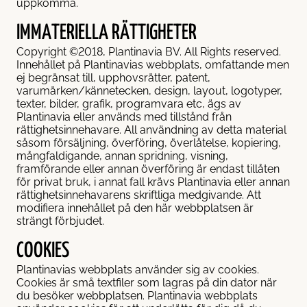
shække
æk
an-hæk
uppkomma.
IMMATERIELLA RÄTTIGHETER
røn hække
k
isttornhæk
Copyright ©2018, Plantinavia BV. All Rights reserved.
Innehållet på Plantinavias webbplats, omfattande men
ej begränsat till, upphovsrätter, patent,
k
urbærkirsebærhæk
varumärken/kännetecken, design, layout, logotyper,
texter, bilder, grafik, programvara etc, ägs av
Plantinavia eller används med tillstånd från
gusterhæk
rättighetsinnehavare. All användning av detta material
såsom försäljning, överföring, överlåtelse, kopiering,
mångfaldigande, annan spridning, visning,
ydbuske
framförande eller annan överföring är endast tillåten
för privat bruk, i annat fall krävs Plantinavia eller annan
rättighetsinnehavarens skriftliga medgivande. Att
renhæk
modifiera innehållet på den här webbplatsen är
strängt förbjudet.
kshæk
COOKIES
Plantinavias webbplats använder sig av cookies.
ujahæk
Cookies är små textfiler som lagras på din dator när
du besöker webbplatsen. Plantinavia webbplats