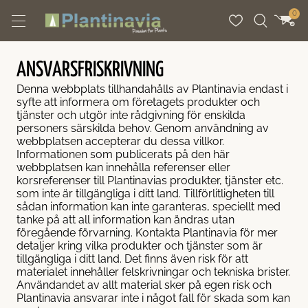
Spring til indhold
0
ANSVARSFRISKRIVNING
nter
per
guides
Denna webbplats tillhandahålls av Plantinavia endast i
syfte att informera om företagets produkter och
hækplanter
hæktyper
planteguides
tjänster och utgör inte rådgivning för enskilda
personers särskilda behov. Genom användning av
webbplatsen accepterar du dessa villkor.
er med lav vedligeholdelse
mbushæk
Informationen som publicerats på den här
webbplatsen kan innehålla referenser eller
korsreferenser till Plantinavias produkter, tjänster etc.
oksende hækplanter
kke
gehæk
som inte är tillgängliga i ditt land. Tillförlitligheten till
sådan information kan inte garanteras, speciellt med
tanke på att all information kan ändras utan
tvoksende hækplanter
rhække
ebærhæk
föregående förvarning. Kontakta Plantinavia för mer
detaljer kring vilka produkter och tjänster som är
tillgängliga i ditt land. Det finns även risk för att
ende hække
rhæk
rhæk
materialet innehåller felskrivningar och tekniska brister.
Användandet av allt material sker på egen risk och
Plantinavia ansvarar inte i något fall för skada som kan