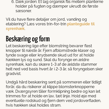
Dæk jorden: Et lag organisk flis mellem planterne
holder på fugten og dæmper ukrudt de første
sæsoner.
Vil du have flere detaljer om jord, vanding og
etablering? Læs vores trin-for-trin
planteguide til
syrenhæk
.
Beskæring og form
Let beskæring lige efter blomstring bevarer flest
knopper til næste år. Fjern afblomstrede klaser og
tynde svage eller krydsende skud ud for at holde
hækken lys og sund. Skal du forynge en ældre
syrenhæk, kan du skære 1-3 af de ældste stammer
helt ned ved basis hvert år i 2-3 år, så foryngelsen sker
gradvist.
Undgå hård beskæring sent på sommeren eller tidligt
forår, da du risikerer at klippe blomsterknopperne
væk. Dværgsyren tåler formklipning bedre og kan let
trimmes for at holde en lav, tæt linje. Hold øje med
eventuelle rodskud og fjern dem ved jordoverfladen,
hvis hækken skal holdes stram.