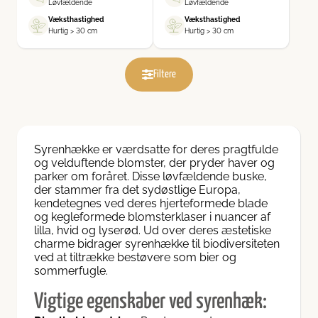
Løvfældende
Løvfældende
dre hækplanter
Væksthastighed
Væksthastighed
Hurtig > 30 cm
Hurtig > 30 cm
Filtere
Syrenhække er værdsatte for deres pragtfulde
og velduftende blomster, der pryder haver og
parker om foråret. Disse løvfældende buske,
der stammer fra det sydøstlige Europa,
kendetegnes ved deres hjerteformede blade
og kegleformede blomsterklaser i nuancer af
lilla, hvid og lyserød. Ud over deres æstetiske
charme bidrager syrenhække til biodiversiteten
ved at tiltrække bestøvere som bier og
sommerfugle.
Vigtige egenskaber ved syrenhæk: