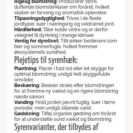
Rigelig blomstring:
Producerer store,
duftende blomsterklaser om foråret, hvilket
skaber en farverig og aromatisk oplevelse.
Tilpasningsdygtighed:
Trives i de fleste
jordtyper, især i næringsrig og veldrænet jord.
Hårdførhed:
Tåler kolde vintre og er derfor
velegnet til dyrkning i mange klimaer.
Venlig for dyrelivet:
Tiltrækker bestøvere som
bier og sommerfugle, hvilket fremmer
økosystemets sundhed.
Plejetips til syrenhæk:
Plantning:
Placér i fuld sol eller let skygge for
optimal blomstring; undgå helt skyggefulde
områder.
Beskæring:
Beskær straks efter blomstringen
for at fremme ny vækst og en rigere blomstring
næste sæson.
Vanding:
Hold jorden jævnt fugtig, især i tørre
perioder, men undgå stående vand.
Gødskning:
Tilføj organisk gødning om foråret
for at understøtte sund vækst og blomstring.
Syrenvarianter, der tilbydes af