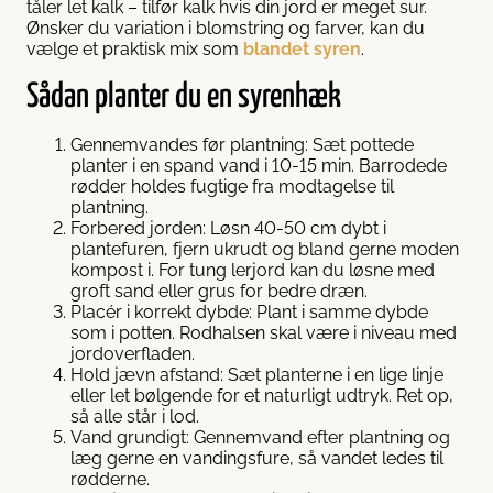
tåler let kalk – tilfør kalk hvis din jord er meget sur.
Ønsker du variation i blomstring og farver, kan du
vælge et praktisk mix som
blandet syren
.
Sådan planter du en syrenhæk
Gennemvandes før plantning: Sæt pottede
planter i en spand vand i 10-15 min. Barrodede
rødder holdes fugtige fra modtagelse til
plantning.
Forbered jorden: Løsn 40-50 cm dybt i
plantefuren, fjern ukrudt og bland gerne moden
kompost i. For tung lerjord kan du løsne med
groft sand eller grus for bedre dræn.
Placér i korrekt dybde: Plant i samme dybde
som i potten. Rodhalsen skal være i niveau med
jordoverfladen.
Hold jævn afstand: Sæt planterne i en lige linje
eller let bølgende for et naturligt udtryk. Ret op,
så alle står i lod.
Vand grundigt: Gennemvand efter plantning og
læg gerne en vandingsfure, så vandet ledes til
rødderne.