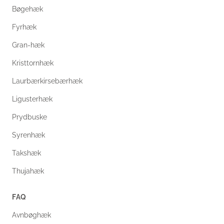
Bøgehæk
Fyrhæk
Gran-hæk
Kristtornhæk
Laurbærkirsebærhæk
Ligusterhæk
Prydbuske
Syrenhæk
Takshæk
Thujahæk
FAQ
Avnbøghæk