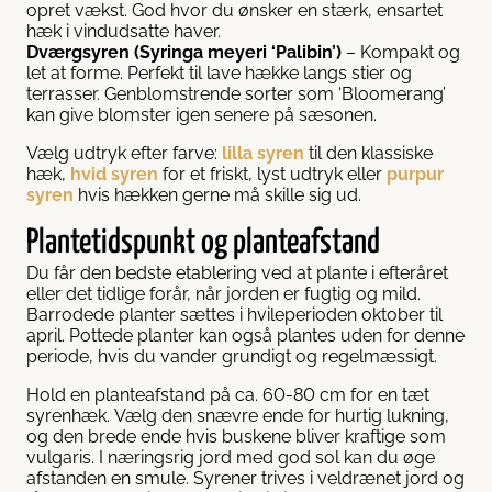
opret vækst. God hvor du ønsker en stærk, ensartet
hæk i vindudsatte haver.
Dværgsyren (Syringa meyeri ‘Palibin’)
– Kompakt og
let at forme. Perfekt til lave hække langs stier og
terrasser. Genblomstrende sorter som ‘Bloomerang’
kan give blomster igen senere på sæsonen.
Vælg udtryk efter farve:
lilla syren
til den klassiske
hæk,
hvid syren
for et friskt, lyst udtryk eller
purpur
syren
hvis hækken gerne må skille sig ud.
Plantetidspunkt og planteafstand
Du får den bedste etablering ved at plante i efteråret
eller det tidlige forår, når jorden er fugtig og mild.
Barrodede planter sættes i hvileperioden oktober til
april. Pottede planter kan også plantes uden for denne
periode, hvis du vander grundigt og regelmæssigt.
Hold en planteafstand på ca. 60-80 cm for en tæt
syrenhæk. Vælg den snævre ende for hurtig lukning,
og den brede ende hvis buskene bliver kraftige som
vulgaris. I næringsrig jord med god sol kan du øge
afstanden en smule. Syrener trives i veldrænet jord og