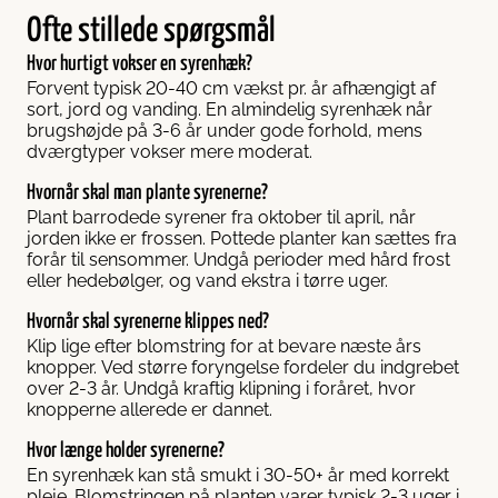
Ofte stillede spørgsmål
Hvor hurtigt vokser en syrenhæk?
Forvent typisk 20-40 cm vækst pr. år afhængigt af
sort, jord og vanding. En almindelig syrenhæk når
brugshøjde på 3-6 år under gode forhold, mens
dværgtyper vokser mere moderat.
Hvornår skal man plante syrenerne?
Plant barrodede syrener fra oktober til april, når
jorden ikke er frossen. Pottede planter kan sættes fra
forår til sensommer. Undgå perioder med hård frost
eller hedebølger, og vand ekstra i tørre uger.
Hvornår skal syrenerne klippes ned?
Klip lige efter blomstring for at bevare næste års
knopper. Ved større foryngelse fordeler du indgrebet
over 2-3 år. Undgå kraftig klipning i foråret, hvor
knopperne allerede er dannet.
Hvor længe holder syrenerne?
En syrenhæk kan stå smukt i 30-50+ år med korrekt
pleje. Blomstringen på planten varer typisk 2-3 uger i