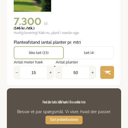
7.300
kr.
(
146
kr.
/stk.)
Hurtig levering! Køb nu, plant i næste uge.
Planteafstand (antal planter pr. mtr)
ikke tæt (3.5)
tæt (4)
Antal meter hæk
Antal planter
=
Find din taks hillii hæk i fire enkle trin
Besvar et par spørgsmål. Vi viser, hvad der passer.
Start priskonfiuratoren