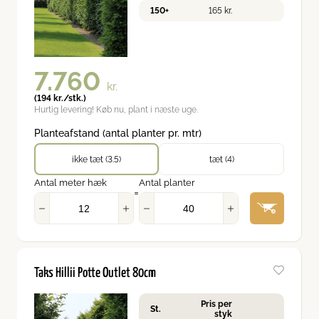
150+
165
kr.
7.760
kr.
(
194
kr.
/stk.)
Hurtig levering! Køb nu, plant i næste uge.
Planteafstand (antal planter pr. mtr)
ikke tæt (3.5)
tæt (4)
Antal meter hæk
Antal planter
=
Taks Hillii Potte Outlet 80cm
Pris per
St.
styk