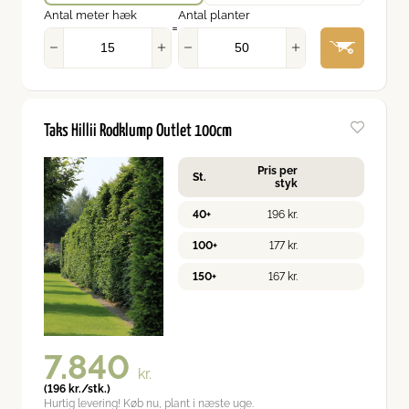
Antal meter hæk
Antal planter
=
Taks Hillii Rodklump Outlet 100cm
Pris per
St.
styk
40+
196
kr.
100+
177
kr.
150+
167
kr.
7.840
kr.
(
196
kr.
/stk.)
Hurtig levering! Køb nu, plant i næste uge.