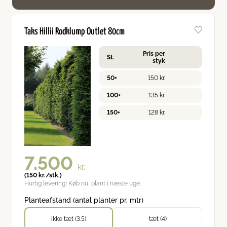
Taks Hillii Rodklump Outlet 80cm
Pris per
St.
styk
50+
150
kr.
100+
135
kr.
150+
128
kr.
7.500
kr.
(
150
kr.
/stk.)
Hurtig levering! Køb nu, plant i næste uge.
Planteafstand (antal planter pr. mtr)
ikke tæt (3.5)
tæt (4)