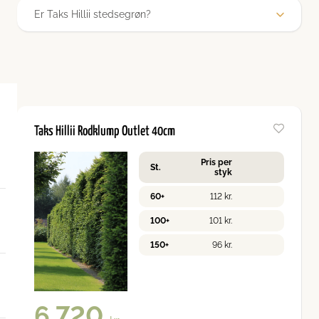
Nej, denne variant bærer ikke bær. Men producerer om foråret små,
Er Taks Hillii stedsegrøn?
bløde kogler, der spreder pollen og forsvinder af sig selv efter
blomstringsperioden.
Ja, den er stedsegrøn hele året rundt.
Taks Hillii Rodklump Outlet 40cm
Pris per
St.
styk
60+
112
kr.
100+
101
kr.
150+
96
kr.
6.720