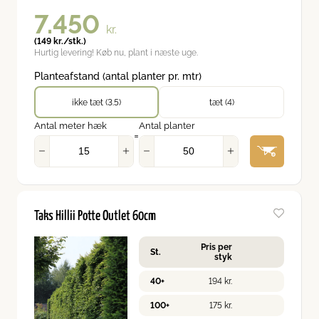
7.450
kr.
(
149
kr.
/stk.)
Hurtig levering! Køb nu, plant i næste uge.
Planteafstand (antal planter pr. mtr)
ikke tæt (3.5)
tæt (4)
Antal meter hæk
Antal planter
=
Taks Hillii Potte Outlet 60cm
Pris per
St.
styk
40+
194
kr.
100+
175
kr.