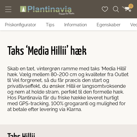
Spring til indhold
0
Priskonfigurator
Tips
Information
Egenskaber
Ved
nter
per
guides
Taks ‘Media Hillii’ hæk
hækplanter
hæktyper
planteguides
er med lav vedligeholdelse
mbushæk
Skab en tæt, vintergrøn ramme med taks ‘Media Hillii’
hæk. Vælg mellem 80-200 cm og kvaliteter fra Outlet
til Vel forgrenet, så du får præcis den start og
oksende hækplanter
kke
gehæk
privatlivseffekt, du ønsker. Hillii er langsomtvoksende
og nem at holde stram, perfekt til den formelle hæk.
Hos Plantinavia får du friske hække leveret hurtigt
tvoksende hækplanter
rhække
ebærhæk
med GPS-tracking, 100% grogaranti og mulighed for
at betale efter levering via Klarna.
ende hække
rhæk
rhæk