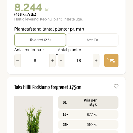
8.244
kr.
(
458
kr.
/stk.)
Hurtig levering! Køb nu, plant i næste uge.
Planteafstand (antal planter pr. mtr)
ikke tæt (2.5)
tæt (3)
Antal meter hæk
Antal planter
=
Taks Hillii Rodklump Forgrenet 175cm
Pris per
St.
styk
15+
677
kr.
25+
610
kr.