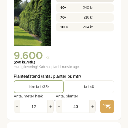
40+
240
kr.
70+
216
kr.
100+
204
kr.
9.600
kr.
(
240
kr.
/stk.)
Hurtig levering! Køb nu, plant i næste uge.
Planteafstand (antal planter pr. mtr)
ikke tæt (3.5)
tæt (4)
Antal meter hæk
Antal planter
=