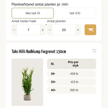
Planteafstand (antal planter pr. mtr)
ikke tæt (3)
tæt (3.5)
Antal meter hæk
Antal planter
=
Taks Hillii Rodklump Forgrenet 150cm
Pris per
St.
styk
18+
458
kr.
30+
413
kr.
40+
390
kr.