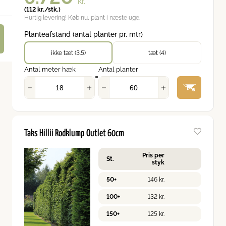
kr.
(
112
kr.
/stk.)
Hurtig levering! Køb nu, plant i næste uge.
Planteafstand (antal planter pr. mtr)
ikke tæt (3.5)
tæt (4)
Antal meter hæk
Antal planter
=
Taks Hillii Rodklump Outlet 60cm
Pris per
St.
styk
50+
146
kr.
100+
132
kr.
150+
125
kr.