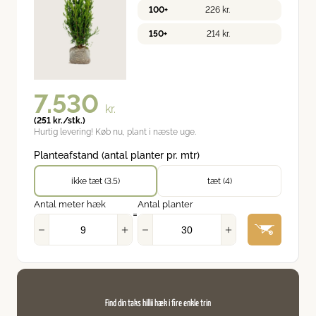
100+
226
kr.
150+
214
kr.
7.530
kr.
(
251
kr.
/stk.)
Hurtig levering! Køb nu, plant i næste uge.
Planteafstand (antal planter pr. mtr)
ikke tæt (3.5)
tæt (4)
Antal meter hæk
Antal planter
=
Find din taks hillii hæk i fire enkle trin