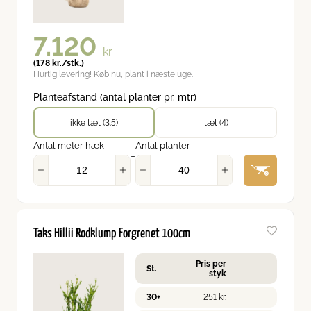
7.120
kr.
(
178
kr.
/stk.)
Hurtig levering! Køb nu, plant i næste uge.
Planteafstand (antal planter pr. mtr)
ikke tæt (3.5)
tæt (4)
Antal meter hæk
Antal planter
=
Taks Hillii Rodklump Forgrenet 100cm
Pris per
St.
styk
30+
251
kr.