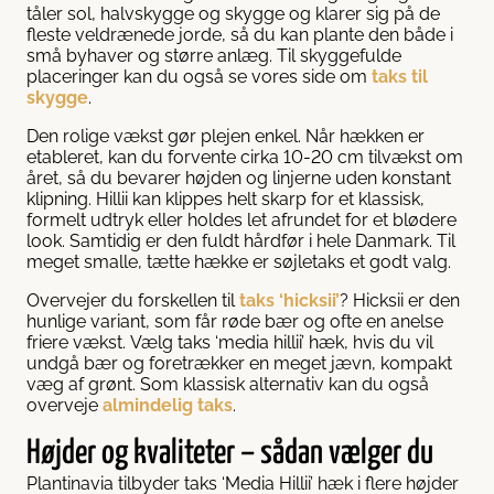
tåler sol, halvskygge og skygge og klarer sig på de
fleste veldrænede jorde, så du kan plante den både i
små byhaver og større anlæg. Til skyggefulde
placeringer kan du også se vores side om
taks til
skygge
.
Den rolige vækst gør plejen enkel. Når hækken er
etableret, kan du forvente cirka 10-20 cm tilvækst om
året, så du bevarer højden og linjerne uden konstant
klipning. Hillii kan klippes helt skarp for et klassisk,
formelt udtryk eller holdes let afrundet for et blødere
look. Samtidig er den fuldt hårdfør i hele Danmark. Til
meget smalle, tætte hække er søjletaks et godt valg.
Overvejer du forskellen til
taks ‘hicksii’
? Hicksii er den
hunlige variant, som får røde bær og ofte en anelse
friere vækst. Vælg taks ‘media hillii’ hæk, hvis du vil
undgå bær og foretrækker en meget jævn, kompakt
væg af grønt. Som klassisk alternativ kan du også
overveje
almindelig taks
.
Højder og kvaliteter – sådan vælger du
Plantinavia tilbyder taks ‘Media Hillii’ hæk i flere højder