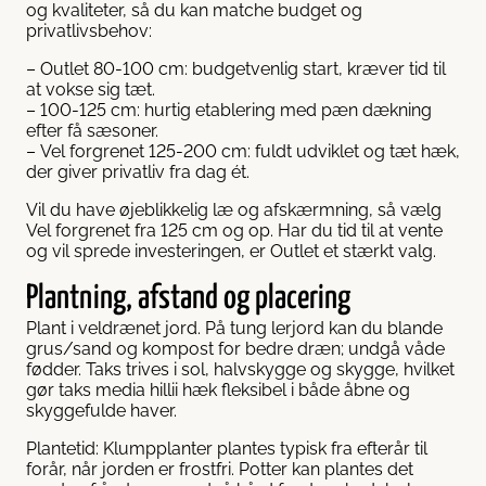
og kvaliteter, så du kan matche budget og
privatlivsbehov:
– Outlet 80-100 cm: budgetvenlig start, kræver tid til
at vokse sig tæt.
– 100-125 cm: hurtig etablering med pæn dækning
efter få sæsoner.
– Vel forgrenet 125-200 cm: fuldt udviklet og tæt hæk,
der giver privatliv fra dag ét.
Vil du have øjeblikkelig læ og afskærmning, så vælg
Vel forgrenet fra 125 cm og op. Har du tid til at vente
og vil sprede investeringen, er Outlet et stærkt valg.
Plantning, afstand og placering
Plant i veldrænet jord. På tung lerjord kan du blande
grus/sand og kompost for bedre dræn; undgå våde
fødder. Taks trives i sol, halvskygge og skygge, hvilket
gør taks media hillii hæk fleksibel i både åbne og
skyggefulde haver.
Plantetid: Klumpplanter plantes typisk fra efterår til
forår, når jorden er frostfri. Potter kan plantes det