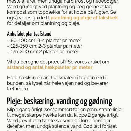
meste af året, men undgå hård frost og hedebølger.
Vand grundigt ved plantning og læg gerne et lag
kompost som topdække for at holde på fugten. Se
også vores guide til
plantning og pleje af takshæk
for detaljer om plantning og pleje.
Anbefalet planteafstand
– 80-100 cm: 3-4 planter pr. meter
– 125-150 cm: 2-3 planter pr. meter
– 175-200 cm: 2 planter pr. meter
Vil du beregne det præcist? Se vores artikel om
afstand og antal hækplanter pr. meter
.
Hold hækken en anelse smalere i toppen end i
bunden, så lyset når hele vejen ned og bevarer
tætheden.
Pleje: beskæring, vanding og gødning
Klip 1 gang årligt (sensommer) for en pæn, stram linje;
til meget skarpe hække kan du klippe 2 gange årligt.
Vand jævnt den første sæson og i tørre perioder
derefter, men undgå stående vand. Gød let i foråret