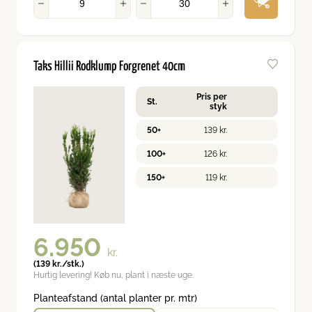
Taks Hillii Rodklump Forgrenet 40cm
Pris per
St.
styk
50+
139
kr.
100+
126
kr.
150+
119
kr.
6.950
kr.
(
139
kr.
/stk.)
Hurtig levering! Køb nu, plant i næste uge.
Planteafstand (antal planter pr. mtr)