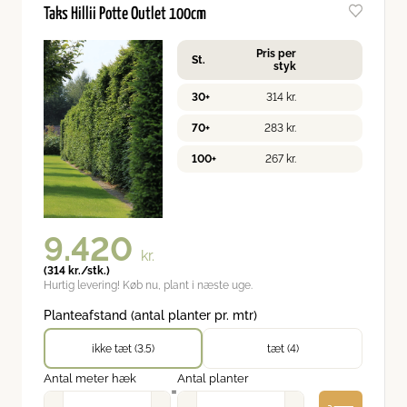
Taks Hillii Potte Outlet 100cm
Pris per
St.
styk
30+
314
kr.
70+
283
kr.
100+
267
kr.
9.420
kr.
(
314
kr.
/stk.)
Hurtig levering! Køb nu, plant i næste uge.
Planteafstand (antal planter pr. mtr)
ikke tæt (3.5)
tæt (4)
Antal meter hæk
Antal planter
=