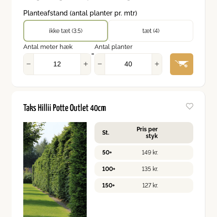
Planteafstand (antal planter pr. mtr)
ikke tæt (3.5)
tæt (4)
Antal meter hæk
Antal planter
=
Taks Hillii Potte Outlet 40cm
Pris per
St.
styk
50+
149
kr.
100+
135
kr.
150+
127
kr.