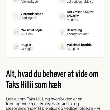
Alle jordtyper
Let vedligeholdelse
Tæt vækst / Sikrer
Vinterudseende
privatliv
Stedsegrøn
Moderat
Maksimal højde
Beskæring
> 250cm
1 gange om året
Frugter
Maksimal bredde
Ja Kogler
Kompakt
Alt, hvad du behøver at vide om
Taks Hillii som hæk
Lær alt om Taks Hillii, og hvorfor den er en
fremragende hæk. Fra vækstmønstre og
sæsonændringer til plejetips og vedligeholdelse – vi