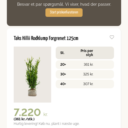
Besvar et par spørgsmål. Vi viser, hvad der passer.
Start priskonfiuratoren
Taks Hillii Rodklump Forgrenet 125cm
Pris per
St.
styk
20+
361
kr.
30+
325
kr.
40+
307
kr.
7.220
kr.
(
361
kr.
/stk.)
Hurtig levering! Køb nu, plant i næste uge.