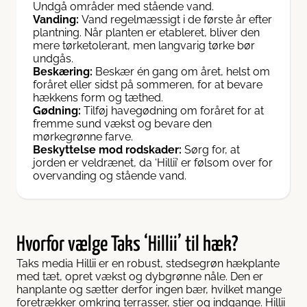
Undgå områder med stående vand.
Vanding:
Vand regelmæssigt i de første år efter
plantning. Når planten er etableret, bliver den
mere tørketolerant, men langvarig tørke bør
undgås.
Beskæring:
Beskær én gang om året, helst om
foråret eller sidst på sommeren, for at bevare
hækkens form og tæthed.
Gødning:
Tilføj havegødning om foråret for at
fremme sund vækst og bevare den
mørkegrønne farve.
Beskyttelse mod rodskader:
Sørg for, at
jorden er veldrænet, da ‘Hillii’ er følsom over for
overvanding og stående vand.
Hvorfor vælge Taks ‘Hillii’ til hæk?
Taks media Hillii er en robust, stedsegrøn hækplante
med tæt, opret vækst og dybgrønne nåle. Den er
hanplante og sætter derfor ingen bær, hvilket mange
foretrækker omkring terrasser, stier og indgange. Hillii