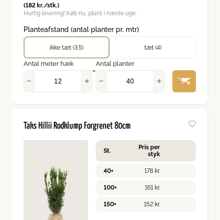
(
182
kr.
/stk.)
Hurtig levering! Køb nu, plant i næste uge.
Planteafstand (antal planter pr. mtr)
ikke tæt (3.5)
tæt (4)
Antal meter hæk
Antal planter
=
Taks Hillii Rodklump Forgrenet 80cm
Pris per
St.
styk
40+
178
kr.
100+
161
kr.
150+
152
kr.