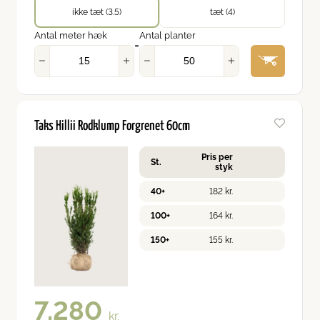
ikke tæt (3.5)
tæt (4)
Antal meter hæk
Antal planter
=
Taks Hillii Rodklump Forgrenet 60cm
Pris per
St.
styk
40+
182
kr.
100+
164
kr.
150+
155
kr.
7.280
kr.