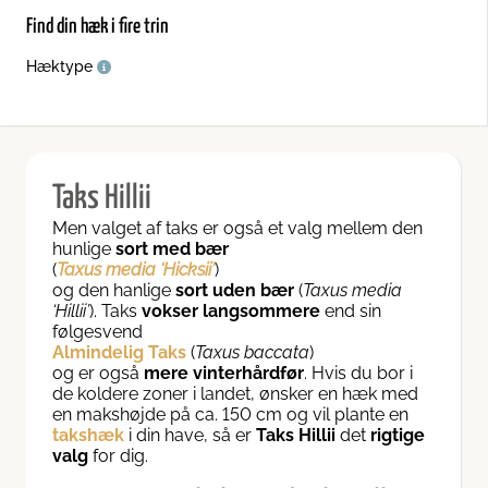
dre hækplanter
Find din hæk i fire trin
Hæktype
Taks Hillii
Men valget af taks er også et valg mellem den
hunlige
sort med bær
(
Taxus media ‘Hicksii’
)
og den hanlige
sort uden bær
(
Taxus media
‘Hillii’
). Taks
vokser langsommere
end sin
følgesvend
Almindelig Taks
(
Taxus baccata
)
og er også
mere vinterhårdfør
. Hvis du bor i
de koldere zoner i landet, ønsker en hæk med
en makshøjde på ca. 150 cm og vil plante en
takshæk
i din have, så er
Taks Hillii
det
rigtige
valg
for dig.