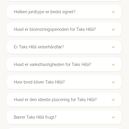
Den kan blive 2-3 meter høj, men beskæres ofte for at holde
Hvilken jordtype er bedst egnet?
formen.
Den trives i veldrænet, humusrig jord.
Hvad er blomstringsperioden for Taks Hillii?
Den blomstrer om foråret med uanselige blomster.
Er Taks Hillii vinterhårdfør?
Ja, den er meget vinterhårdfør og tåler kulde godt.
Hvad er væksthastigheden for Taks Hillii?
Den vokser langsomt, omkring 15-20 cm om året.
Hvor bred bliver Taks Hillii?
Den bliver 1-1,5 meter bred.
Hvad er den ideelle placering for Taks Hillii?
Den trives i sol til skygge.
Bærer Taks Hillii frugt?