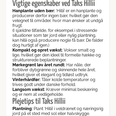
Vigtige egenskaber ved Taks Hillii
Hanplante uden bær:
‘Hillii’ er en hanplante og
producerer derfor ingen bær, hvilket gør den
velegnet til områder, hvor man ønsker at undgå
frugt.
(I sjældne tilfælde, for eksempel i stressende
situationer som tør jord eller nylig plantning,
kan hillii også producere nogle få bær. De falder
dog hurtigt af igen.)
Kompakt og opret vækst:
Vokser smalt og
lige, hvilket gør den ideel til formelle hække og
strukturerede beplantninger.
Mørkegrønt løv året rundt:
Har nåle, der
forbliver dybgrønne og skinnende hele året,
hvilket giver et elegant og tidløst udtryk.
Vinterhårdfør:
Tåler kolde temperaturer og
trives godt under danske forhold.
Langsom vækst:
Kræver minimal beskæring
og er nem at vedligeholde.
Plejetips til Taks Hillii
Plantning:
Plant ‘Hillii’ i veldrænet og næringsrig
jord på et sted med sol eller halvskygge.