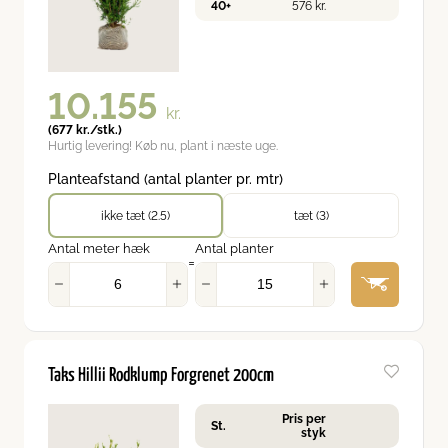
40+
576
kr.
10.155
kr.
(
677
kr.
/stk.)
Hurtig levering! Køb nu, plant i næste uge.
Planteafstand (antal planter pr. mtr)
ikke tæt (2.5)
tæt (3)
Antal meter hæk
Antal planter
=
Taks Hillii Rodklump Forgrenet 200cm
Pris per
St.
styk