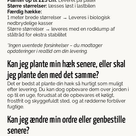
Planter op til 225 cm:
Leveret på paller
Større størrelser:
læsses løst i lastbilen
Færdig hække:
1 meter brede størrelser → Leveres i biologisk
nedbrydelige kasser
Større størrelser → leveres med en rodklump af
ståltråd for ekstra stabilitet
*Ingen uventede forsinkelser – du modtager
opdateringer i realtid om din levering.
Kan jeg plante min hæk senere, eller skal
jeg plante den med det samme?
Det er bedst at plante din hæk så hurtigt som muligt
efter levering. Du kan dog opbevare dem over jorden i
op til en uge, forudsat at de opbevares et køligt,
frostfrit og skyggefuldt sted, og at rødderne forbliver
fugtige.
Kan jeg ændre min ordre eller genbestille
senere?