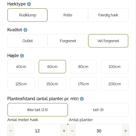
dre hækplanter
Hæktype
Rodklump
Potte
Færdig hæk
Kvalitet
Outlet
Forgrenet
Vel forgrenet
Højde
40cm
60cm
80cm
100cm
125cm
150cm
175cm
200cm
Planteafstand (antal planter pr. mtr)
ikke tæt (2.5)
tæt (3)
Antal meter hæk
Antal planter
=