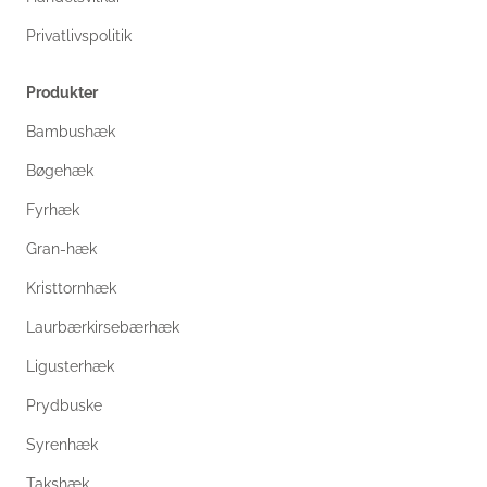
Privatlivspolitik
Produkter
Bambushæk
Bøgehæk
Fyrhæk
Gran-hæk
Kristtornhæk
Laurbærkirsebærhæk
Ligusterhæk
Prydbuske
Syrenhæk
Takshæk