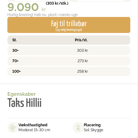
9.090
(
303
kr
/stk.)
kr
Hurtig levering! Køb nu, plant i næste uge.
Føj til trillebør
(og vælg leveringsuge)
St.
Pris/st.
30+
303
kr
70+
273
kr
100+
258
kr
Egenskaber
Taks Hillii
Væksthastighed
Placering
Moderat 15-30 cm
Sol; Skygge