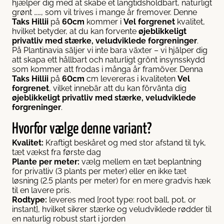
hjælper dig med at skabe et langtidsholdbart, naturligt
grønt ……, som vil trives i mange år fremover. Denne
Taks Hillii
på
60cm
kommer i
Vel forgrenet
kvalitet,
hvilket betyder, at du kan forvente
øjeblikkeligt
privatliv med stærke, veludviklede forgreninger
.
På Plantinavia säljer vi inte bara växter – vi hjälper dig
att skapa ett hållbart och naturligt grönt insynsskydd
som kommer att frodas i många år framöver. Denna
Taks Hillii
på
60cm
cm levereras i kvaliteten
Vel
forgrenet
, vilket innebär att du kan förvänta dig
øjeblikkeligt privatliv med stærke, veludviklede
forgreninger
.
Hvorfor vælge denne variant?
Kvalitet:
Kraftigt beskåret og med stor afstand til tyk,
tæt vækst fra første dag
Plante per meter:
vælg mellem en tæt beplantning
for privatliv (3 plants per meter) eller en ikke tæt
løsning (2.5 plants per meter) for en mere gradvis hæk
til en lavere pris.
Rodtype:
leveres med [root type: root ball, pot, or
instant], hvilket sikrer stærke og veludviklede rødder til
en naturlig robust start i jorden