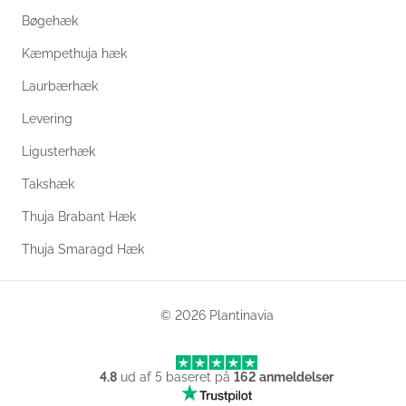
Bøgehæk
Kæmpethuja hæk
Laurbærhæk
Levering
Ligusterhæk
Takshæk
Thuja Brabant Hæk
Thuja Smaragd Hæk
© 2026 Plantinavia
4.8
ud af
5
baseret på
162
anmeldelser