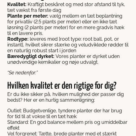
Kvalitet:
Kraftigt beskåret og med stor afstand til tyk,
tæt vækst fra første dag
Plante per meter:
vælg mellem en tæt beplantning
for privatliv (2.5 plants per meter) eller en ikke tæt
løsning (2 plants per meter) for en mere gradvis hæk
til en lavere pris.
Rodtype:
leveres med [root type: root ball, pot, or
instant], hvilket sikrer stærke og veludviklede rødder til
en naturlig robust start i jorden
Bæredygtigt dyrket:
Vores planter er dyrket uden
unødvendige kemikalier og nøje udvalgt.
“Se nedenfor:”
Hvilken kvalitet er den rigtige for dig?
Er du ikke sikker på, hvilken mulighed der passer dig
bedst? Her er en hurtig sammenligning:
Outlet: Budgetvenlige, tyndere planter der har brug
for tid til at vokse til en tæt hæk
Standard: En god balance mellem pris og umiddelbar
effekt
Vel forgrenet: Tætte, brede planter med et stærkt