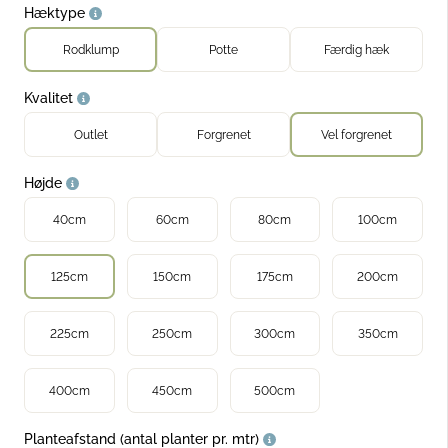
dre hækplanter
Hæktype
Rodklump
Potte
Færdig hæk
Kvalitet
Outlet
Forgrenet
Vel forgrenet
Højde
40cm
60cm
80cm
100cm
125cm
150cm
175cm
200cm
225cm
250cm
300cm
350cm
400cm
450cm
500cm
Planteafstand (antal planter pr. mtr)