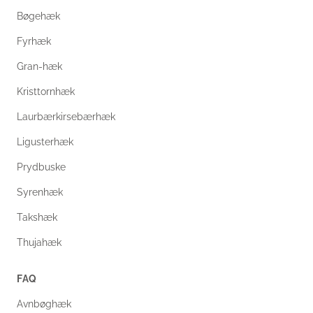
Bøgehæk
Fyrhæk
Gran-hæk
Kristtornhæk
Laurbærkirsebærhæk
Ligusterhæk
Prydbuske
Syrenhæk
Takshæk
Thujahæk
FAQ
Avnbøghæk