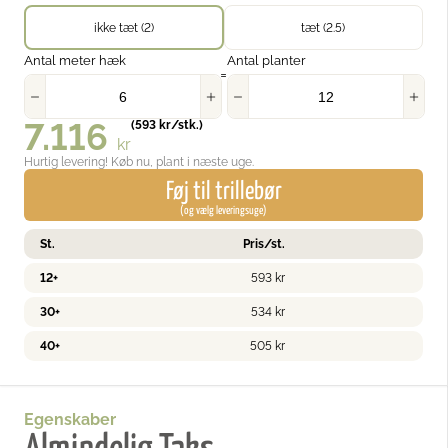
ikke tæt (2)
tæt (2.5)
Antal meter hæk
Antal planter
=
7.116
(
593
kr
/stk.)
kr
Hurtig levering! Køb nu, plant i næste uge.
Føj til trillebør
(og vælg leveringsuge)
St.
Pris/st.
12+
593
kr
30+
534
kr
40+
505
kr
Egenskaber