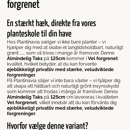
forgrenet
En stærkt hæk, direkte fra vores
planteskole til din have
Hos Plantinavia sælger vi ikke bare planter – vi
hjælper dig med at skabe et langtidsholdbart, naturligt
grønt ……, som vil trives i mange år fremover. Denne
Almindelig Taks
på
125cm
kommer i
Vel forgrenet
kvalitet, hvilket betyder, at du kan forvente
øjeblikkeligt privatliv med stærke, veludviklede
forgreninger
.
På Plantinavia säljer vi inte bara växter – vi hjälper dig
att skapa ett hållbart och naturligt grönt insynsskydd
som kommer att frodas i många år framöver. Denna
Almindelig Taks
på
125cm
cm levereras i kvaliteten
Vel forgrenet
, vilket innebär att du kan förvänta dig
øjeblikkeligt privatliv med stærke, veludviklede
forgreninger
.
Hvorfor vælge denne variant?