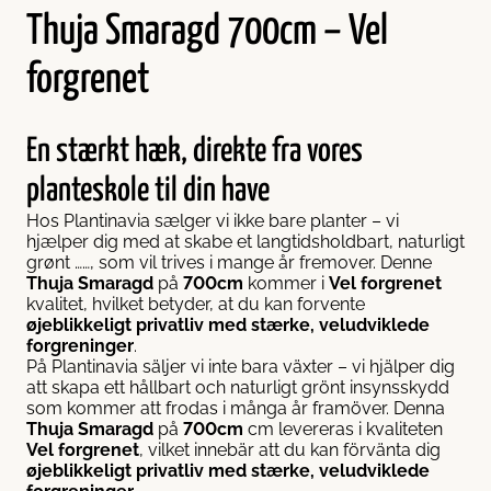
Thuja Smaragd 700cm – Vel
forgrenet
En stærkt hæk, direkte fra vores
planteskole til din have
Hos Plantinavia sælger vi ikke bare planter – vi
hjælper dig med at skabe et langtidsholdbart, naturligt
grønt ……, som vil trives i mange år fremover. Denne
Thuja Smaragd
på
700cm
kommer i
Vel forgrenet
kvalitet, hvilket betyder, at du kan forvente
øjeblikkeligt privatliv med stærke, veludviklede
forgreninger
.
På Plantinavia säljer vi inte bara växter – vi hjälper dig
att skapa ett hållbart och naturligt grönt insynsskydd
som kommer att frodas i många år framöver. Denna
Thuja Smaragd
på
700cm
cm levereras i kvaliteten
Vel forgrenet
, vilket innebär att du kan förvänta dig
øjeblikkeligt privatliv med stærke, veludviklede