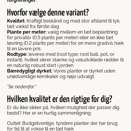
forgreninger
.
Hvorfor vælge denne variant?
Kvalitet:
Kraftigt beskåret og med stor afstand til tyk,
tæt vækst fra første dag
Plante per meter:
vælg mellem en tæt beplantning
for privatliv (0.5 plants per meter) eller en ikke tæt
løsning (0.2 plants per meter) for en mere gradvis hæk
til en lavere pris.
Rodtype:
leveres med [root type: root ball, pot, or
instant], hvilket sikrer stærke og veludviklede rødder til
en naturlig robust start i jorden
Bæredygtigt dyrket:
Vores planter er dyrket uden
unødvendige kemikalier og nøje udvalgt.
“Se nedenfor:”
Hvilken kvalitet er den rigtige for dig?
Er du ikke sikker på, hvilken mulighed der passer dig
bedst? Her er en hurtig sammenligning:
Outlet: Budgetvenlige, tyndere planter der har brug
for tid til at vokse til en tæt hæk