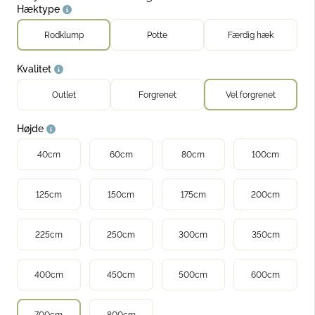
dre hækplanter
Hæktype
Rodklump
Potte
Færdig hæk
Kvalitet
Outlet
Forgrenet
Vel forgrenet
Højde
40cm
60cm
80cm
100cm
125cm
150cm
175cm
200cm
225cm
250cm
300cm
350cm
400cm
450cm
500cm
600cm