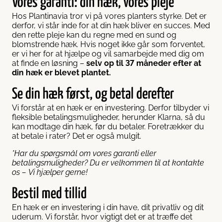
Vores garanti: din hæk, vores pleje
Hos Plantinavia tror vi på vores planters styrke. Det er
derfor, vi står inde for at din hæk bliver en succes. Med
den rette pleje kan du regne med en sund og
blomstrende hæk. Hvis noget ikke går som forventet,
er vi her for at hjælpe og vil samarbejde med dig om
at finde en løsning –
selv op til 37 måneder efter at
din hæk er blevet plantet.
Se din hæk først, og betal derefter
Vi forstår at en hæk er en investering. Derfor tilbyder vi
fleksible betalingsmuligheder, herunder Klarna, så du
kan modtage din hæk, før du betaler. Foretrækker du
at betale i rater? Det er også mulgit.
*Har du spørgsmål om vores garanti eller
betalingsmuligheder? Du er velkommen til at kontakte
os – Vi hjælper gerne!
Bestil med tillid
En hæk er en investering i din have, dit privatliv og dit
uderum. Vi forstår, hvor vigtigt det er at træffe det