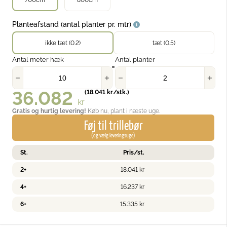
700cm
800cm
Planteafstand (antal planter pr. mtr)
ikke tæt (0.2)
tæt (0.5)
Antal meter hæk
Antal planter
=
36.082
(
18.041
kr
/stk.)
kr
Gratis og hurtig levering!
Køb nu, plant i næste uge.
Føj til trillebør
(og vælg leveringsuge)
St.
Pris/st.
2+
18.041
kr
4+
16.237
kr
6+
15.335
kr