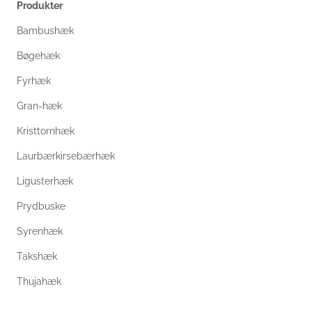
Produkter
Bambushæk
Bøgehæk
Fyrhæk
Gran-hæk
Kristtornhæk
Laurbærkirsebærhæk
Ligusterhæk
Prydbuske
Syrenhæk
Takshæk
Thujahæk